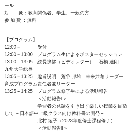
ール
対 象：教育関係者、学生、一般の方
参 加 費 ：無料
【プログラム】
12:00－ 受付
12:00－13:00 プログラム生によるポスターセッション
13:00－13:05 総長挨拶（ビデオレター） 石橋 達朗
九州大学総長
13:05－13:25 趣旨説明 荒谷 邦雄 未来共創リーダー
育成プログラム責任者兼リーダー
13:25－14:25 プログラム修了生による活動報告
＜活動報告Ⅰ＞
学習者の発話を引き出す楽しい授業を目指
して －日本語中上級クラス向け教科書の開発－
北村 綾子（2023年度修士課程修了）
＜活動報告Ⅱ＞