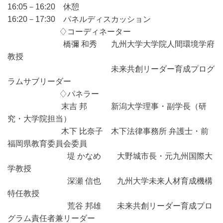
16:05－16:20 休憩
16:20－17:30 パネルディスカッション
♢コーディネーター
橋彌 和秀 九州大学大学院人間環境学府
教授
未来共創リーダー育成プログ
ラムサブリーダー
♢パネラー
末吉 邦 新潟大学理事・副学長（研
究・大学院担当）
木下 比奈子 木下法律事務所 弁護士・前
福岡県教育委員会委員
堤 かなめ 大野城市長・元九州国際大
学教授
深瀬 信也 九州大学未来人材育成機構
特任教授
荒谷 邦雄 未来共創リーダー育成プロ
グラム責任者兼リーダー