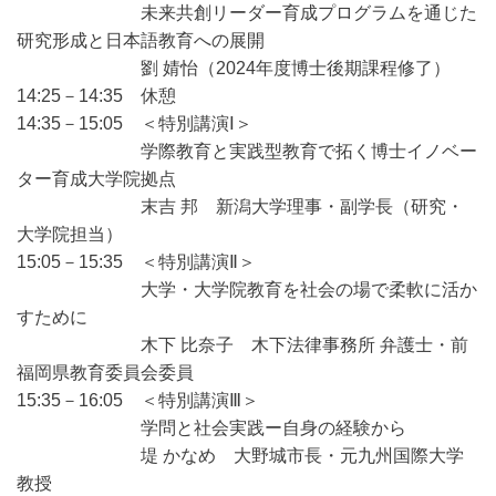
未来共創リーダー育成プログラムを通じた
研究形成と日本語教育への展開
劉 婧怡（2024年度博士後期課程修了）
14:25－14:35 休憩
14:35－15:05 ＜特別講演Ⅰ＞
学際教育と実践型教育で拓く博士イノベー
ター育成大学院拠点
末吉 邦 新潟大学理事・副学長（研究・
大学院担当）
15:05－15:35 ＜特別講演Ⅱ＞
大学・大学院教育を社会の場で柔軟に活か
すために
木下 比奈子 木下法律事務所 弁護士・前
福岡県教育委員会委員
15:35－16:05 ＜特別講演Ⅲ＞
学問と社会実践ー自身の経験から
堤 かなめ 大野城市長・元九州国際大学
教授